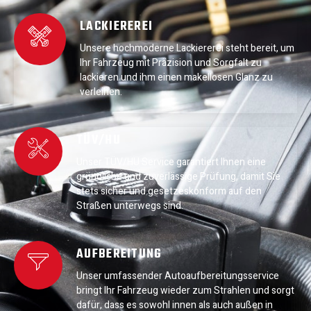
LACKIEREREI
Unsere hochmoderne Lackiererei steht bereit, um
Ihr Fahrzeug mit Präzision und Sorgfalt zu
lackieren und ihm einen makellosen Glanz zu
verleihen.
TÜV/HU
Unser TÜV/HU Service garantiert Ihnen eine
gründliche und zuverlässige Prüfung, damit Sie
stets sicher und gesetzeskonform auf den
Straßen unterwegs sind.
AUFBEREITUNG
Unser umfassender Autoaufbereitungsservice
bringt Ihr Fahrzeug wieder zum Strahlen und sorgt
dafür, dass es sowohl innen als auch außen in