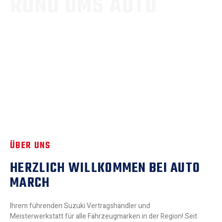
RUND UMS AUTO
Mit unserer Werkstatt, der Lackiererei, der Aufbereitung und
dem An- und Verkauf von Fahrzeugen bietet Auto March
einen Rund-um-Service für Ihr Auto.
ÜBER UNS
HERZLICH WILLKOMMEN BEI AUTO
MARCH
Ihrem führenden Suzuki Vertragshändler und
Meisterwerkstatt für alle Fahrzeugmarken in der Region! Seit