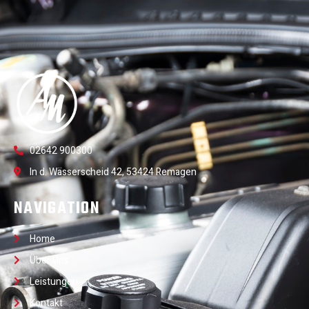
02642 900300
In d. Wässerscheid 42, 53424 Remagen
NAVIGATION
Home
Über Uns
Leistungen
Kontakt