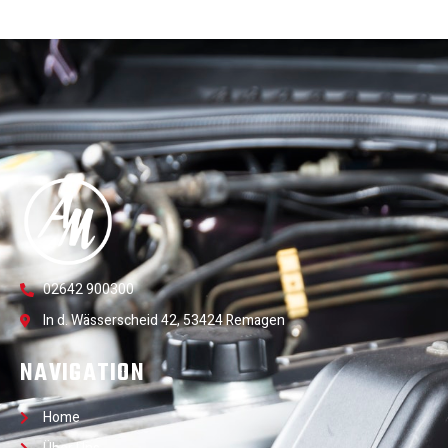
02642 900300
In d. Wässerscheid 42, 53424 Remagen
NAVIGATION
Home