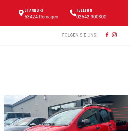
STANDORT
TELEFON
53424 Remagen
02642 900300
FOLGEN SIE UNS: