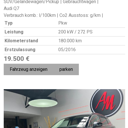
SUV/Geländewagen/Pickup | Gebrauchtwagen |
Audi Q7
Verbrauch komb.: l/100km | Co2 Ausstoss: g/km |
Typ
Pkw
Leistung
200 kW / 272 PS
Kilometerstand
180.000 km
Erstzulassung
05/2016
19.500 €
Fahrzeug anzeigen
parken