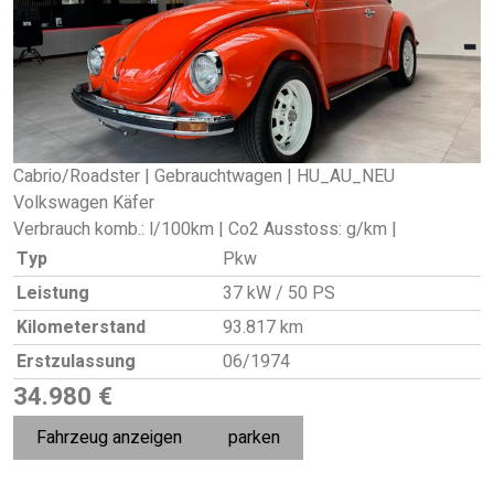
Cabrio/Roadster | Gebrauchtwagen | HU_AU_NEU
Volkswagen Käfer
Verbrauch komb.: l/100km | Co2 Ausstoss: g/km |
Typ
Pkw
Leistung
37 kW / 50 PS
Kilometerstand
93.817 km
Erstzulassung
06/1974
34.980 €
Fahrzeug anzeigen
parken