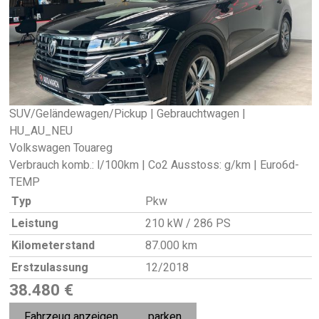
SUV/Geländewagen/Pickup | Gebrauchtwagen |
HU_AU_NEU
Volkswagen Touareg
Verbrauch komb.: l/100km | Co2 Ausstoss: g/km | Euro6d-
TEMP
Typ
Pkw
Leistung
210 kW / 286 PS
Kilometerstand
87.000 km
Erstzulassung
12/2018
38.480 €
Fahrzeug anzeigen
parken